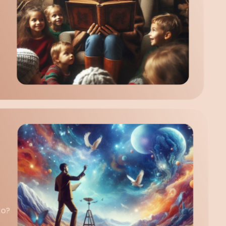
Qual é o universo de palavras?
Como começar um texto?
Qual é o tempo da sua história?
Como terminar um texto?
Como decidir quem vai narrar?
Qual é o universo de palavras?
Como começar um texto?
Qual é o tempo da sua história?
Como terminar um texto?
o? 