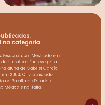
ublicados, 
 na categoria 
Como decidir quem vai narrar?
professora, com Mestrado em 
de Literatura. Escreve para 
Qual é o universo de palavras?
eira aluna de Gabriel García 
Como começar um texto?
m 2006. O livro iniciado 
o no Brasil, nos Estados 
Qual é o tempo da sua história?
o México e na Itália.
Como terminar um texto?
Como decidir quem vai narrar?