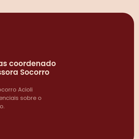
as coordenado 
sora Socorro 
orro Acioli 
nciais sobre o 
o.